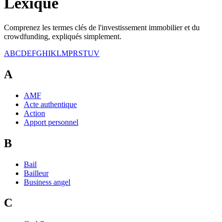
Lexique
Comprenez les termes clés de l'investissement immobilier et du
crowdfunding, expliqués simplement.
A
B
C
D
E
F
G
H
I
K
L
M
P
R
S
T
U
V
A
AMF
Acte authentique
Action
Apport personnel
B
Bail
Bailleur
Business angel
C