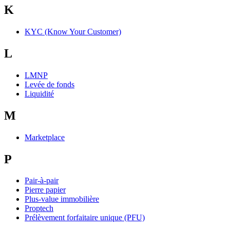
K
KYC (Know Your Customer)
L
LMNP
Levée de fonds
Liquidité
M
Marketplace
P
Pair-à-pair
Pierre papier
Plus-value immobilière
Proptech
Prélèvement forfaitaire unique (PFU)