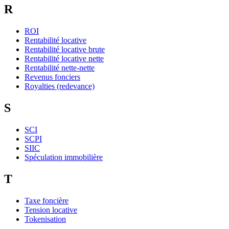
R
ROI
Rentabilité locative
Rentabilité locative brute
Rentabilité locative nette
Rentabilité nette-nette
Revenus fonciers
Royalties (redevance)
S
SCI
SCPI
SIIC
Spéculation immobilière
T
Taxe foncière
Tension locative
Tokenisation