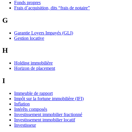
Fonds propres
Frais d’acquisition, dits “frais de notaire”
G
Garantie Loyers Impayés (GLI)
Gestion locative
H
Holding immobilière
Horizon de placement
I
Immeuble de rapport
Impôt sur la fortune immobilière (IFI)
Inflation
Intérêts composés
Investissement immobilier fractionné
Investissement immobilier locatif
Investisseur