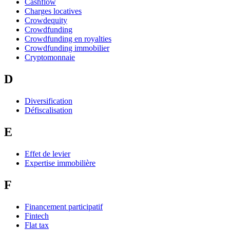
Cashflow
Charges locatives
Crowdequity
Crowdfunding
Crowdfunding en royalties
Crowdfunding immobilier
Cryptomonnaie
D
Diversification
Défiscalisation
E
Effet de levier
Expertise immobilière
F
Financement participatif
Fintech
Flat tax