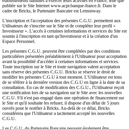
établissements habilités à exercer leurs activités en France, telle que
publiée sur le Site Internet www.acpr.banque-france.fr. Dans le
cadre de Bricks, le Partenaire Bancaire est Lemonway.
L'inscription et l'acceptation des présentes C.G.U. permettent aux
Utilisateurs de s'inscrire sur le Site et de compléter leur profil «
Investisseur ». L'accès à certaines informations et services du Site est
soumis à l'inscription en tant qu'Investisseur et à la création d'un
Espace Personnel.
Les présentes C.G.U. peuvent être complétées par des conditions
particulières présentées préalablement à l'Utilisateur pour acceptation
avant la possibilité d'accéder à certaines informations et services.
Toute inscription sur le Site et toute navigation valent acceptation
sans réserve des présentes C.G.U. Bricks se réserve le droit de
modifier les présentes C.G.U à tout moment. L'Utilisateur est tenu
de se référer à la dernière version des C.G.U en ligne à la date de sa
consultation. En cas de modification des C.G.U., l'Utilisateur reçoit
une notification lors de sa navigation sur le Site avec les nouvelles
C.G.U. S'il n'est pas engagé dans une opération de financement sur
le Site et qu'il souhaite les refuser, il dispose d'un délai de 5 jours
ouvrés pour le notifier à Bricks. Au-delà de ce délai, Bricks
considérera que l'Utilisateur a tacitement accepté les nouvelles
C.G.U.
Les C.G.U. du Partenaire Bancaire peuvent également être