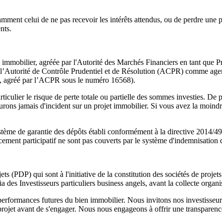
ent celui de ne pas recevoir les intérêts attendus, ou de perdre une part
nts.
n immobilier, agréée par l'Autorité des Marchés Financiers en tant que 
r l’Autorité de Contrôle Prudentiel et de Résolution (ACPR) comme age
ris, agréé par l’ACPR sous le numéro 16568).
ulier le risque de perte totale ou partielle des sommes investies. De 
urons jamais d'incident sur un projet immobilier. Si vous avez la moindre
ystème de garantie des dépôts établi conformément à la directive 2014/49
ncement participatif ne sont pas couverts par le système d'indemnisation
ts (PDP) qui sont à l'initiative de la constitution des sociétés de projet
a des Investisseurs particuliers business angels, avant la collecte organ
 performances futures du bien immobilier. Nous invitons nos investisseur
e projet avant de s'engager. Nous nous engageons à offrir une transparen