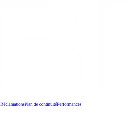
s
Réclamations
Plan de continuité
Performances