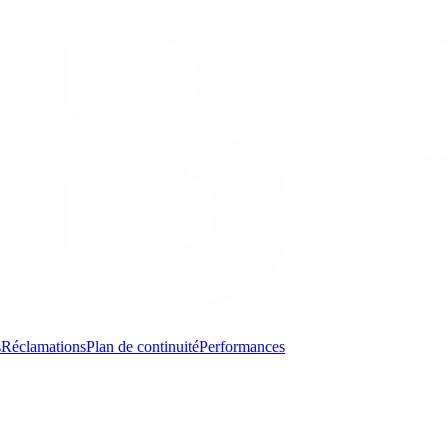
s
Réclamations
Plan de continuité
Performances