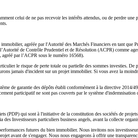
ent celui de ne pas recevoir les intérêts attendus, ou de perdre une part
nts.
n immobilier, agréée par l'Autorité des Marchés Financiers en tant que 
r l’Autorité de Contrôle Prudentiel et de Résolution (ACPR) comme age
ris, agréé par l’ACPR sous le numéro 16568).
ulier le risque de perte totale ou partielle des sommes investies. De 
urons jamais d'incident sur un projet immobilier. Si vous avez la moindre
ystème de garantie des dépôts établi conformément à la directive 2014/49
ncement participatif ne sont pas couverts par le système d'indemnisation
ts (PDP) qui sont à l'initiative de la constitution des sociétés de projet
a des Investisseurs particuliers business angels, avant la collecte organ
 performances futures du bien immobilier. Nous invitons nos investisseur
e projet avant de s'engager. Nous nous engageons à offrir une transparen