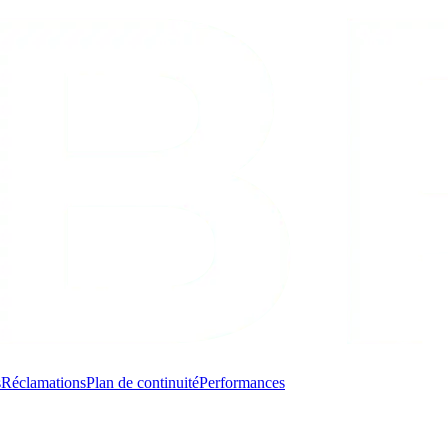
s
Réclamations
Plan de continuité
Performances