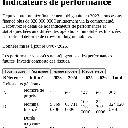
Indicateurs de performance
Depuis notre premier financement obligataire en 2023, nous avons
financé plus de 320 000 000€ uniquement via la communauté.
Découvrez le détail de nos indicateurs de performances et
statistiques liées aux différentes opérations immobilières financées
par notre plateforme de crowdfunding immobilier.
Données mises à jour le 04/07/2026.
Les performances passées ne préjugent pas des performances
futures. Investir comporte des risques.
Tous risques
Peu risqué
Risque modéré
Risque élevé
Référence
Intitulé
2023
2024
2025
2026
Total
Indicateurs généraux
Nombre de
A
12
69
147
69
297
projets
169
85
Nominal
5 869
63 711
324 020
B
138
302
financé
670€
000€
670€
000€
000€
Durée
moyenne