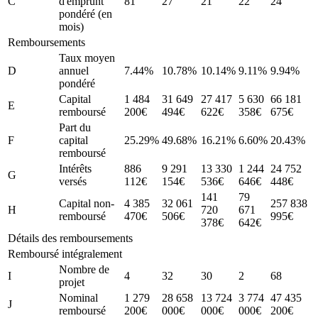
C
d'emprunt
81
27
21
22
24
pondéré (en
mois)
Remboursements
Taux moyen
D
annuel
7.44%
10.78%
10.14%
9.11%
9.94%
pondéré
Capital
1 484
31 649
27 417
5 630
66 181
E
remboursé
200€
494€
622€
358€
675€
Part du
F
capital
25.29%
49.68%
16.21%
6.60%
20.43%
remboursé
Intérêts
886
9 291
13 330
1 244
24 752
G
versés
112€
154€
536€
646€
448€
141
79
Capital non-
4 385
32 061
257 838
H
720
671
remboursé
470€
506€
995€
378€
642€
Détails des remboursements
Remboursé intégralement
Nombre de
I
4
32
30
2
68
projet
Nominal
1 279
28 658
13 724
3 774
47 435
J
remboursé
200€
000€
000€
000€
200€