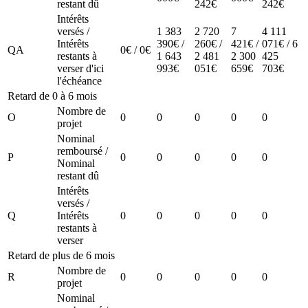
restant dû
242€
242€
Intérêts
versés /
1 383
2 720
7
4 111
Intérêts
390€ /
260€ /
421€ /
071€ / 6
QA
0€ / 0€
restants à
1 643
2 481
2 300
425
verser d'ici
993€
051€
659€
703€
l'échéance
Retard de 0 à 6 mois
Nombre de
O
0
0
0
0
0
projet
Nominal
remboursé /
P
0
0
0
0
0
Nominal
restant dû
Intérêts
versés /
Q
Intérêts
0
0
0
0
0
restants à
verser
Retard de plus de 6 mois
Nombre de
R
0
0
0
0
0
projet
Nominal