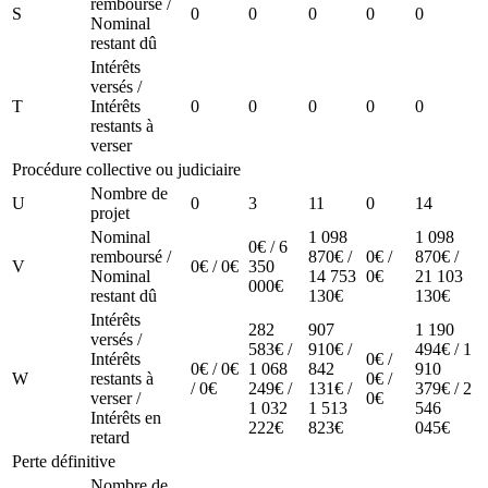
remboursé /
S
0
0
0
0
0
Nominal
restant dû
Intérêts
versés /
T
Intérêts
0
0
0
0
0
restants à
verser
Procédure collective ou judiciaire
Nombre de
U
0
3
11
0
14
projet
Nominal
1 098
1 098
0€ / 6
remboursé /
870€ /
0€ /
870€ /
V
0€ / 0€
350
Nominal
14 753
0€
21 103
000€
restant dû
130€
130€
Intérêts
282
907
1 190
versés /
583€ /
910€ /
494€ / 1
Intérêts
0€ /
0€ / 0€
1 068
842
910
W
restants à
0€ /
/ 0€
249€ /
131€ /
379€ / 2
verser /
0€
1 032
1 513
546
Intérêts en
222€
823€
045€
retard
Perte définitive
Nombre de