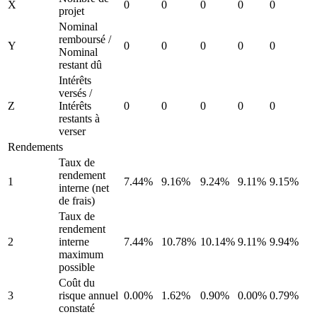
X
0
0
0
0
0
projet
Nominal
remboursé /
Y
0
0
0
0
0
Nominal
restant dû
Intérêts
versés /
Z
Intérêts
0
0
0
0
0
restants à
verser
Rendements
Taux de
rendement
1
7.44%
9.16%
9.24%
9.11%
9.15%
interne (net
de frais)
Taux de
rendement
2
interne
7.44%
10.78%
10.14%
9.11%
9.94%
maximum
possible
Coût du
3
risque annuel
0.00%
1.62%
0.90%
0.00%
0.79%
constaté