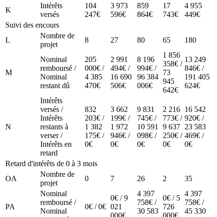
Intérêts
104
3 973
859
17
4 955
K
versés
247€
596€
864€
743€
449€
Suivi des encours
Nombre de
L
8
27
80
65
180
projet
1 856
Nominal
205
2 991
8 196
13 249
358€ /
remboursé /
000€ /
494€ /
994€ /
846€ /
M
73
Nominal
4 385
16 690
96 384
191 405
945
restant dû
470€
506€
006€
624€
642€
Intérêts
versés /
832
3 662
9 831
2 216
16 542
Intérêts
203€ /
199€ /
745€ /
773€ /
920€ /
N
restants à
1 382
1 972
10 591
9 637
23 583
verser /
175€ /
946€ /
098€ /
250€ /
469€ /
Intérêts en
0€
0€
0€
0€
0€
retard
Retard d'intérêts de 0 à 3 mois
Nombre de
OA
0
7
26
2
35
projet
Nominal
4 397
4 397
0€ / 9
0€ / 5
remboursé /
758€ /
758€ /
PA
0€ / 0€
021
726
Nominal
30 583
45 330
000€
000€